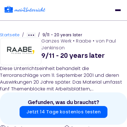
Startseite
/
/
9/11 - 20 years later
Ganzes Werk
•
Raabe
• von
Paul
Jenkinson
9/11 - 20 years later
Diese Unterrichtseinheit behandelt die
Terroranschläge vom 11. September 2001 und deren
Auswirkungen 20 Jahre später. Das Material umfasst
fünf Themenblöcke mit Arbeitsblättern,
Videomaterialien, Textanalysen und
Diskussionsaufgaben zu den Reaktionen auf 9/11, den
Gefunden, was du brauchst?
Langzeitfolgen, der Vermittlung von Wissen über
Jetzt 14 Tage kostenlos testen
Terrorismus und künstlerischen Reaktionen auf die
Anschläge.