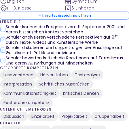
Englisch
Gymnasium
11.-13. Klasse
6 Einheiten
Inhaltsverzeichnis öffnen
LERN
ZIELE
Schüler können die Ereignisse vom 11. September 2001 und
deren historischen Kontext verstehen
Schüler analysieren verschiedene Perspektiven auf 9/11
durch Texte, Videos und künstlerische Werke
Schüler diskutieren die Langzeitfolgen der Anschläge auf
Gesellschaft, Politik und Individuen
Schüler bewerten kritisch die Reaktionen auf Terrorismus
und deren Auswirkungen auf Minderheiten
GEFÖRDERTE
KOMPETENZEN
Leseverstehen
Hörverstehen
Textanalyse
Interpretation
Schriftliches Ausdrücken
Kommunikationsfähigkeit
Kritisches Denken
Recherchekompetenz
UNTERRICHTS
METHODEN
Diskussion
Einzelarbeit
Projektarbeit
Gruppenarbeit
DIDAKTIK