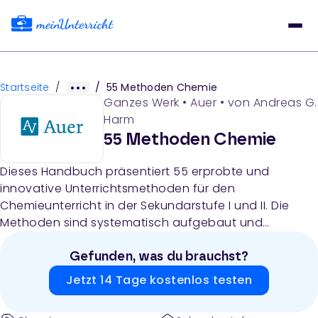
Startseite
/
/
55 Methoden Chemie
Ganzes Werk
•
Auer
• von
Andreas G.
Harm
55 Methoden Chemie
Dieses Handbuch präsentiert 55 erprobte und
innovative Unterrichtsmethoden für den
Chemieunterricht in der Sekundarstufe I und II. Die
Methoden sind systematisch aufgebaut und
umfassen vielfältige Ansätze von Einstiegs- über
Erarbeitungs- bis zu Sicherungsphasen, einschließlich
Gefunden, was du brauchst?
Modellbau, Spiele, Experimente und digitale
Jetzt 14 Tage kostenlos testen
Lernformen.