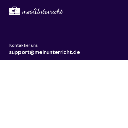
Kontaktier uns
support@meinunterricht.de
Schulfächer
Arbeitslehre
Biologie
Chemie
Deutsch
Deutsch als Zweitsprache
Didaktik & Methodik