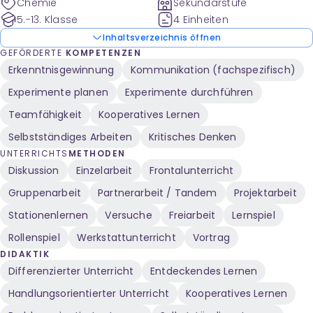
Chemie
Sekundarstufe
5.-13. Klasse
4 Einheiten
Inhaltsverzeichnis öffnen
GEFÖRDERTE
KOMPETENZEN
Erkenntnisgewinnung
Kommunikation (fachspezifisch)
Experimente planen
Experimente durchführen
Teamfähigkeit
Kooperatives Lernen
Selbstständiges Arbeiten
Kritisches Denken
UNTERRICHTS
METHODEN
Diskussion
Einzelarbeit
Frontalunterricht
Gruppenarbeit
Partnerarbeit / Tandem
Projektarbeit
Stationenlernen
Versuche
Freiarbeit
Lernspiel
Rollenspiel
Werkstattunterricht
Vortrag
DIDAKTIK
Differenzierter Unterricht
Entdeckendes Lernen
Handlungsorientierter Unterricht
Kooperatives Lernen