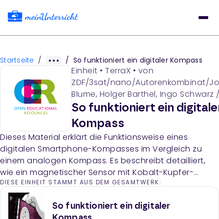
Startseite
/
/
So funktioniert ein digitaler Kompass
Einheit
•
TerraX
• von
ZDF/3sat/nano/Autorenkombinat/J
Blume, Holger Barthel, Ingo Schwarz 
Balzien /Maximilian Heß
So funktioniert ein digitale
Kompass
Dieses Material erklärt die Funktionsweise eines
digitalen Smartphone-Kompasses im Vergleich zu
einem analogen Kompass. Es beschreibt detailliert,
wie ein magnetischer Sensor mit Kobalt-Kupfer-
DIESE EINHEIT STAMMT AUS DEM GESAMTWERK:
Schichten das Magnetfeld der Erde erfasst und die
Richtung bestimmt.
So funktioniert ein digitaler
Kompass