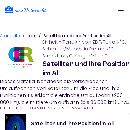
Startseite
/
/
Satelliten und ihre Position im All
Einheit
•
TerraX
• von
ZDF/Terra X/C.
Schrader/Moods in Pictures/C.
Streckfuss/C. Krüger/M. Heß
Satelliten und ihre Position
im All
Dieses Material behandelt die verschiedenen
Umlaufbahnen von Satelliten um die Erde und ihre
Funktionen. Es erklärt die erdnahe Umlaufbahn (200-
800 km), die mittlere Umlaufbahn (bis 36.000 km) und
DIESE EINHEIT STAMMT AUS DEM GESAMTWERK:
die geostationäre Bahn (36.000 km) mit Beispielen für
Satelliten in jeder Bahn sowie die Beziehung zwischen
Entfernung und Umlaufgeschwindigkeit.
Satelliten und ihre Position im All