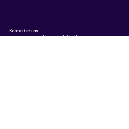
Kontaktier uns
support@meinunterricht.de
Schulfächer
Arbeitslehre
Biologie
Chemie
Deutsch
Deutsch als Zweitsprache
Didaktik & Methodik
Englisch
Erdkunde