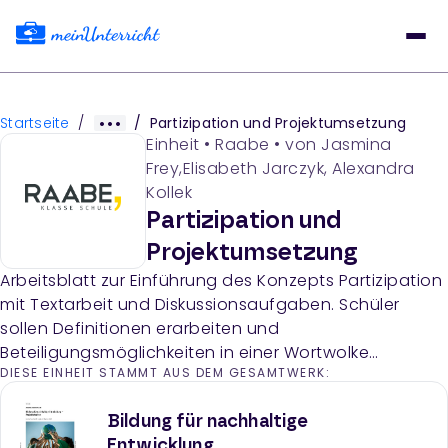
Startseite
/
/
Partizipation und Projektumsetzung
Einheit
•
Raabe
• von
Jasmina
Frey,Elisabeth Jarczyk, Alexandra
Kollek
Partizipation und
Projektumsetzung
Arbeitsblatt zur Einführung des Konzepts Partizipation
mit Textarbeit und Diskussionsaufgaben. Schüler
sollen Definitionen erarbeiten und
Beteiligungsmöglichkeiten in einer Wortwolke
DIESE EINHEIT STAMMT AUS DEM GESAMTWERK:
sammeln und austauschen.
Bildung für nachhaltige
Entwicklung