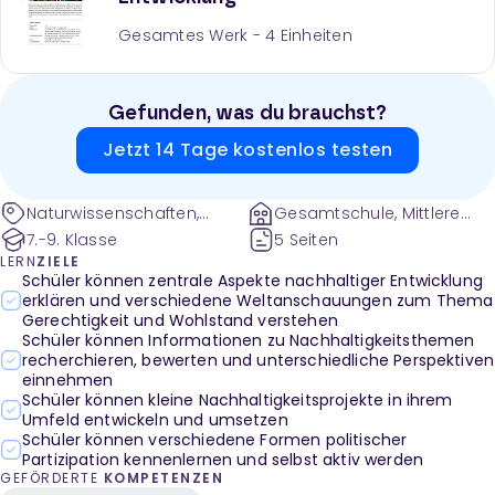
Gesamtes Werk -
4
Einheiten
Gefunden, was du brauchst?
Jetzt 14 Tage kostenlos testen
Naturwissenschaften,
Gesamtschule, Mittlere
Didaktik-Methodik
Schulen und weitere
7.-9. Klasse
5 Seiten
LERN
ZIELE
Schüler können zentrale Aspekte nachhaltiger Entwicklung
erklären und verschiedene Weltanschauungen zum Thema
Gerechtigkeit und Wohlstand verstehen
Schüler können Informationen zu Nachhaltigkeitsthemen
recherchieren, bewerten und unterschiedliche Perspektiven
einnehmen
Schüler können kleine Nachhaltigkeitsprojekte in ihrem
Umfeld entwickeln und umsetzen
Schüler können verschiedene Formen politischer
Partizipation kennenlernen und selbst aktiv werden
GEFÖRDERTE
KOMPETENZEN