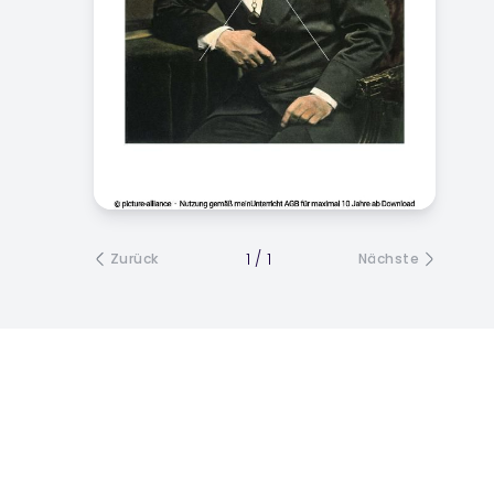
Gesellschaftskritik,
Kommunistisches
Manifest, Umbruch
1
/
1
Zurück
Nächste