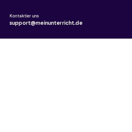
Kontaktier uns
support@meinunterricht.de
Schulfächer
Arbeitslehre
Biologie
Chemie
Deutsch
Deutsch als Zweitsprache
Didaktik & Methodik
Englisch
Erdkunde
Französisch
Geschichte
Informatik