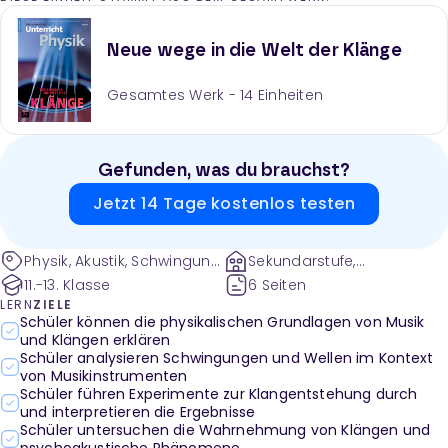
physikalischen Vorgänge für den Schulunterricht
zugänglich zu machen.
Neue wege in die Welt der Klänge
Gesamtes Werk -
14
Einheiten
Gefunden, was du brauchst?
Jetzt 14 Tage kostenlos testen
Physik, Akustik, Schwingung,
Sekundarstufe,
Wellen, Resonanz
Sekundarstufe 2
11.-13. Klasse
6 Seiten
LERN
ZIELE
Schüler können die physikalischen Grundlagen von Musik
und Klängen erklären
Schüler analysieren Schwingungen und Wellen im Kontext
von Musikinstrumenten
Schüler führen Experimente zur Klangentstehung durch
und interpretieren die Ergebnisse
Schüler untersuchen die Wahrnehmung von Klängen und