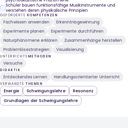
psychoakustische Phänomene
Schüler bauen funktionsfähige Musikinstrumente und
verstehen deren physikalische Prinzipien
GEFÖRDERTE
KOMPETENZEN
Fachwissen anwenden
Erkenntnisgewinnung
Experimente planen
Experimente durchführen
Naturphänomene erklären
Zusammenhänge herstellen
Problemlösestrategien
Visualisierung
UNTERRICHTS
METHODEN
Versuche
DIDAKTIK
Entdeckendes Lernen
Handlungsorientierter Unterricht
VERWANDTE
THEMEN
Energie
Schwingungslehre
Resonanz
Grundlagen der Schwingungslehre