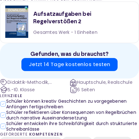
Aufsatzaufgaben bei
Regelverstößen 2
Gesamtes Werk -
1
Einheiten
Gefunden, was du brauchst?
Jetzt 14 Tage kostenlos testen
Didaktik-Methodik,
Hauptschule, Realschule
Klassenmanagement und
5.-10. Klasse
6 Seiten
-organisation, Konflikte,
LERN
ZIELE
Klassenklima, Umgang mit
Schüler können kreativ Geschichten zu vorgegebenen
Anfängen fertigschreiben
Störungen,
Schüler reflektieren über Konsequenzen von Regelbrüchen
Verhaltensregeln,
durch narrative Auseinandersetzung
Strafarbeiten,
Schüler entwickeln ihre Schreibfähigkeit durch strukturierte
Zusatzaufgaben,
Schreibanlässe
Fehlverhalten
GEFÖRDERTE
KOMPETENZEN