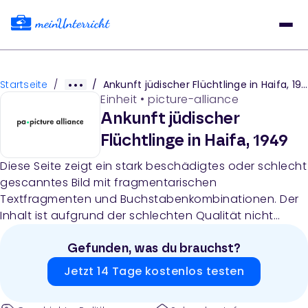
Startseite
/
/
Ankunft jüdischer Flüchtlinge in Haifa, 1949
Einheit
•
picture-alliance
Ankunft jüdischer
Flüchtlinge in Haifa, 1949
Diese Seite zeigt ein stark beschädigtes oder schlecht
gescanntes Bild mit fragmentarischen
Textfragmenten und Buchstabenkombinationen. Der
Inhalt ist aufgrund der schlechten Qualität nicht
eindeutig identifizierbar, enthält aber möglicherweise
Verweise auf Unterrichtsmaterialien mit Bildnachweis
Gefunden, was du brauchst?
(picture-alliance) und Nutzungsbedingungen.
Jetzt 14 Tage kostenlos testen