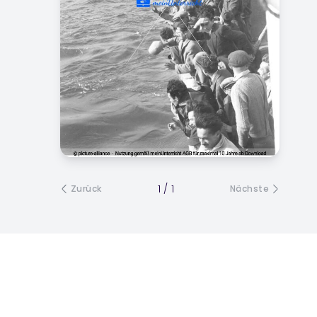
Erinnerungskultur,
Erscheinungsformen,
Situation von Minderheiten,
Wandel in der Bevölkerung,
Entwicklung/ Verbreitung,
Leben nach 1945, Ethnische
und religiöse Minderheiten,
Migration und Integration,
Flüchtlinge,
Gesprächsanlass,
Bildimpuls, Auswirkungen
Nationalsozialismus,
israelische
1
/
1
Zurück
Nächste
Unabhängigkeit,
Bildbetrachtung