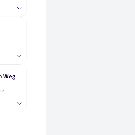
in Weg
ack