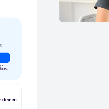
lt
ige
ldung.
r deinen