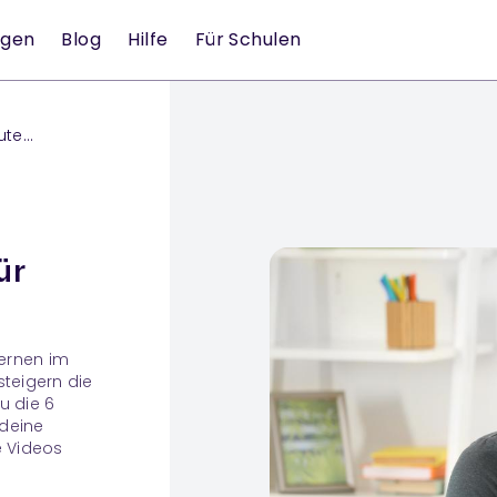
ngen
Blog
Hilfe
Für Schulen
ute
ür
Lernen im
steigern die
u die 6
 deine
e Videos