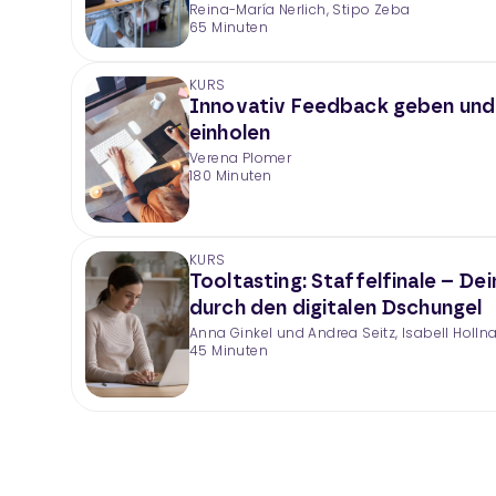
Reina-María Nerlich, Stipo Zeba
65 Minuten
KURS
Innovativ Feedback geben und
einholen
Verena Plomer
180 Minuten
KURS
Tooltasting: Staffelfinale – De
durch den digitalen Dschungel
Anna Ginkel und Andrea Seitz, Isabell Holln
45 Minuten