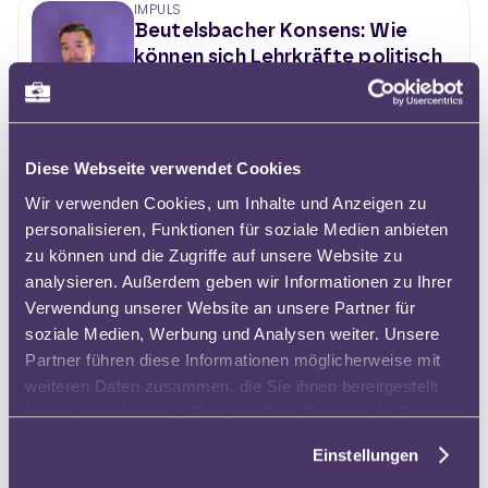
IMPULS
Beutelsbacher Konsens: Wie
können sich Lehrkräfte politisch
äußern?
Bob Blume
10 Minuten
Diese Webseite verwendet Cookies
KURS
Wir verwenden Cookies, um Inhalte und Anzeigen zu
Medienrecht in der Schule -
personalisieren, Funktionen für soziale Medien anbieten
Grundwissen für Schulleitungen
Johannes Philipp
zu können und die Zugriffe auf unsere Website zu
240 Minuten
analysieren. Außerdem geben wir Informationen zu Ihrer
Verwendung unserer Website an unsere Partner für
soziale Medien, Werbung und Analysen weiter. Unsere
KURS
Partner führen diese Informationen möglicherweise mit
Open Educational Resources und
weiteren Daten zusammen, die Sie ihnen bereitgestellt
Creative Commons -
haben oder die sie im Rahmen Ihrer Nutzung der Dienste
Grundwissen für Lehrkräfte
gesammelt haben.
Johannes Philipp
Einstellungen
60 Minuten