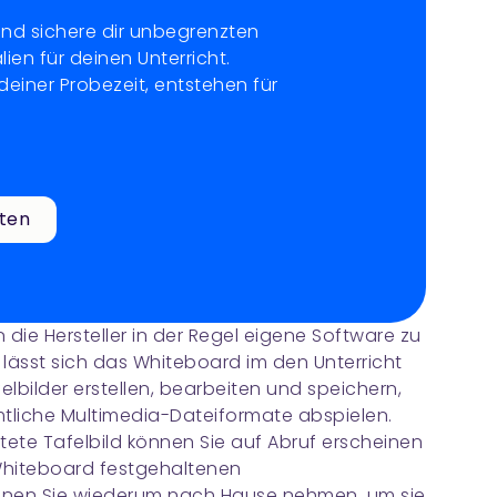
und sichere dir unbegrenzten
alien für deinen Unterricht.
einer Probezeit, entstehen für
sten
 die Hersteller in der Regel eigene Software zu
r lässt sich das Whiteboard im den Unterricht
felbilder erstellen, bearbeiten und speichern,
tliche Multimedia-Dateiformate abspielen.
tete Tafelbild können Sie auf Abruf erscheinen
Whiteboard festgehaltenen
nnen Sie wiederum nach Hause nehmen, um sie