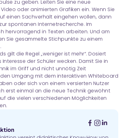
pulse zu geben. Leiten Sie eine neue
 Video oder animierten Grafiken ein. Wenn Sie
f einen Sachverhalt eingehen wollen, dann
 zur spontanen Internetrecherche. Im
sich hervorragend in Texten arbeiten. Und am
nen Sie gesammelte Stichpunkte zu einem
.
s gilt die Regel „weniger ist mehr“. Dosiert
 Interesse der Schüler wecken. Damit Sie in
ik im Griff und nicht unnötig Zeit
e den Umgang mit dem interaktiven Whiteboard
haben oder sich von einem versierten Nutzer
ich erst einmal an die neue Technik gewöhnt
f die vielen verschiedenen Möglichkeiten
en.
ktion
daktion vereint didaktisches Know-How von