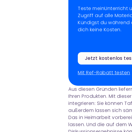
Teste meinUnterricht 
Zugriff auf alle Materi
Kündigst du während d
dich keine Kosten.
Jetzt kostenlos te
Mit Ref-Rabatt testen
Aus diesen Gründen liefern
Ihren Produkten. Mit diese
integrieren: Sie können Ta
außerdem lassen sich säm
Das in Heimarbeit vorberei
lassen. Und die auf dem 
Diskussionsergebnisse kö