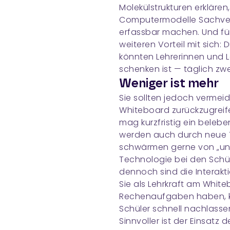
Molekülstrukturen erkläre
Computermodelle Sachverh
erfassbar machen. Und für 
weiteren Vorteil mit sich:
könnten Lehrerinnen und L
schenken ist — täglich zw
Weniger ist mehr
Sie sollten jedoch vermeide
Whiteboard zurückzugreif
mag kurzfristig ein belebe
werden auch durch neue Te
schwärmen gerne von „unt
Technologie bei den Schü
dennoch sind die Interakt
Sie als Lehrkraft am Whit
Rechenaufgaben haben, ka
Schüler schnell nachlasse
Sinnvoller ist der Einsatz