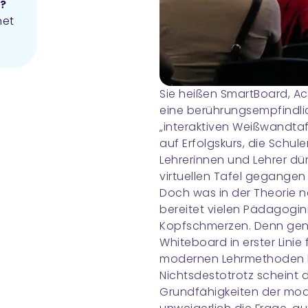
l?
net
Sie heißen SmartBoard, A
eine berührungsempfindli
„interaktiven Weißwandtafel
auf Erfolgskurs, die Schule
Lehrerinnen und Lehrer dü
virtuellen Tafel gegangen 
Doch was in der Theorie na
bereitet vielen Pädagog
Kopfschmerzen. Denn genau
Whiteboard in erster Linie
modernen Lehrmethoden h
Nichtsdestotrotz scheint 
Grundfähigkeiten der moder