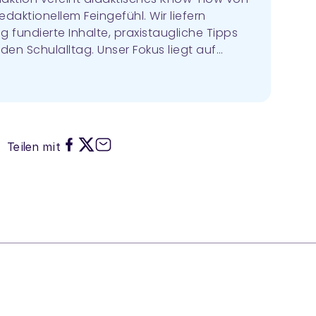
edaktionellem Feingefühl. Wir liefern
g fundierte Inhalte, praxistaugliche Tipps
 den Schulalltag. Unser Fokus liegt auf
 Didaktik, Unterrichtsvorbereitung,
erogenität von Lerngruppen,
 vielen mehr.
Teilen mit