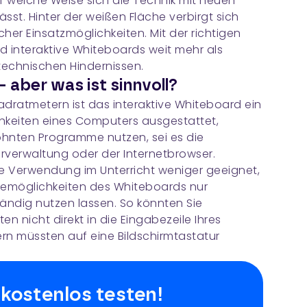
uf welche Weise sich die Technik mit neuen
sst. Hinter der weißen Fläche verbirgt sich
cher Einsatzmöglichkeiten. Mit der richtigen
d interaktive Whiteboards weit mehr als
 technischen Hindernissen.
— aber was ist sinnvoll?
uadratmetern ist das interaktive Whiteboard ein
ichkeiten eines Computers ausgestattet,
ohnten Programme nutzen, sei es die
erverwaltung oder der Internetbrowser.
die Verwendung im Unterricht weniger geeignet,
abemöglichkeiten des Whiteboards nur
ändig nutzen lassen. So könnten Sie
ten nicht direkt in die Eingabezeile Ihres
rn müssten auf eine Bildschirmtastatur
 kostenlos testen!