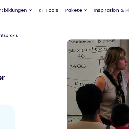
rtbildungen
KI-Tools
Pakete
Inspiration & Hi
htspraxis
s
er